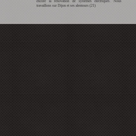
encore la rénovation de systèmes électriques. Nous
travaillons sur Dijon et ses alentours (21)