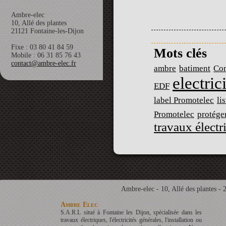
Ambre-elec
10, Allé des plantes
21121 Fontaine-les-Dijon
Fixe : 03 80 41 84 59
Mots clés
Mobile : 06 31 85 76 43
contact@ambre-elec.fr
ambre
batiment
Con
electric
EDF
label Promotelec
li
Promotelec
protéger
travaux électr
Ambre-elec - 10, Allé des plantes - 
Ambre Elec
S.A.R.L situé à Fontaine les Dijon, spécialisée dans les
travaux électriques, l'électricités générales, l'installation ou