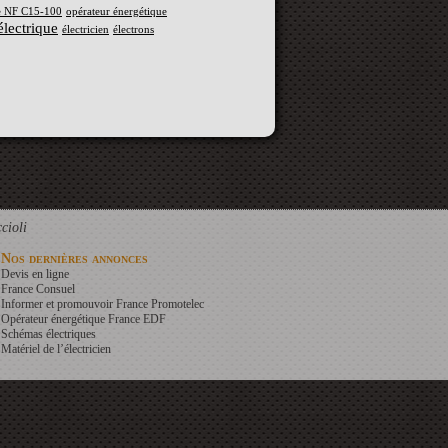
 NF C15-100
opérateur énergétique
électrique
électricien
électrons
cioli
Nos dernières annonces
Devis en ligne
France Consuel
Informer et promouvoir France Promotelec
Opérateur énergétique France EDF
Schémas électriques
Matériel de l’électricien