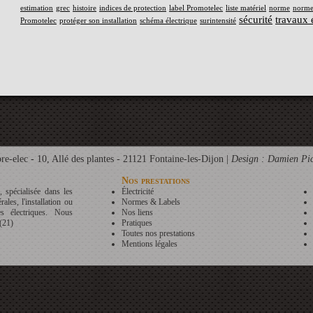
estimation
grec
histoire
indices de protection
label Promotelec
liste matériel
norme
norme
sécurité
travaux 
Promotelec
protéger son installation
schéma électrique
surintensité
e-elec - 10, Allé des plantes - 21121 Fontaine-les-Dijon |
Design : Damien Pic
Nos prestations
 spécialisée dans les
Électricité
rales, l'installation ou
Normes & Labels
s électriques. Nous
Nos liens
 (21)
Pratiques
Toutes nos prestations
Mentions légales