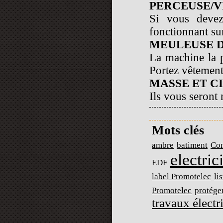
PERCEUSE/V
Si vous devez
fonctionnant su
MEULEUSE 
La machine la p
Portez vêtements
MASSE ET C
Ils vous seront
Mots clés
ambre
batiment
Con
electric
EDF
label Promotelec
li
Promotelec
protéger
travaux électr