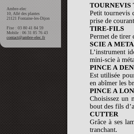
TOURNEVIS 
Ambre-elec
Petit tournevis
10, Allé des plantes
21121 Fontaine-les-Dijon
prise de couran
TIRE-FILS
Fixe : 03 80 41 84 59
Mobile : 06 31 85 76 43
Permet de tirer 
contact@ambre-elec.fr
SCIE A MET
L’instrument id
mini-scie à mét
PINCE A DE
Est utilisée pou
en abîmer les b
PINCE A LO
Choisissez un m
bout des fils d’
CUTTER
Grâce à ses lam
tranchant.